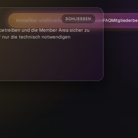
SCHLIESSEN
Home
Über uns
Struktur & Ränge
Bewerben
FAQ
Mitgliederbe
betreiben und die Member Area sicher zu
er nur die technisch notwendigen